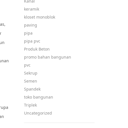
Kanal
keramik
kloset monoblok
as,
paving
pipa
r
pipa pvc
run
Produk Beton
promo bahan bangunan
gunan
pvc
Sekrup
Semen
Spandek
toko bangunan
Triplek
erupa
Uncategorized
kan