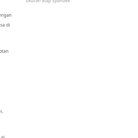
ukuran atap spandek
dengan
sa di
otan
n.
 di