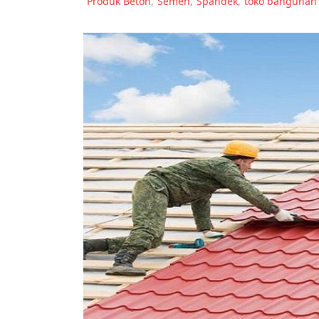
Produk Beton
,
Semen
,
Spandek
,
toko bangunan