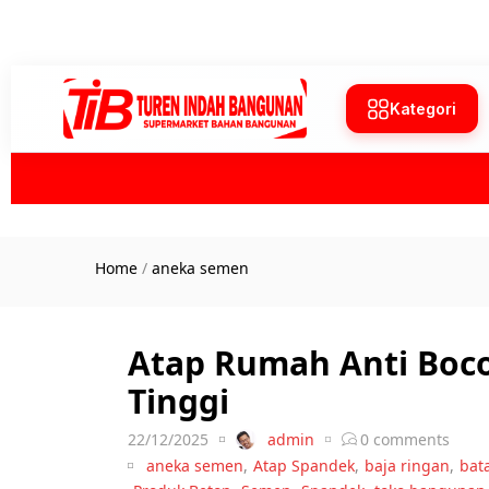
Kategori
Home
/
aneka semen
Atap Rumah Anti Boco
Tinggi
22/12/2025
admin
0
comments
aneka semen
,
Atap Spandek
,
baja ringan
,
bat