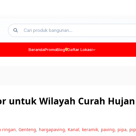
Beranda
Promo
Blog
Daftar Lokasi
r untuk Wilayah Curah Hujan
a ringan
,
Genteng
,
hargapaving
,
Kanal
,
keramik
,
paving
,
pipa
,
pip