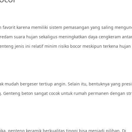
an favorit karena memiliki sistem pemasangan yang saling mengunc
edam suara hujan sekaligus meningkatkan daya cengkeram anta
eng jenis ini relatif minim risiko bocor meskipun terkena hujan
k mudah bergeser tertiup angin. Selain itu, bentuknya yang presi
. Genteng beton sangat cocok untuk rumah permanen dengan str
, genteng keramik berkualitas tinggi bisa menjadi pilihan. Di