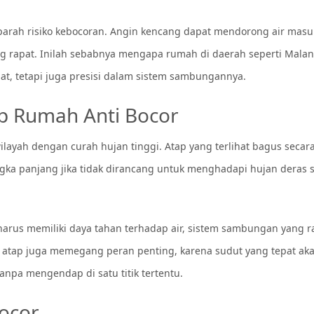
parah risiko kebocoran. Angin kencang dapat mendorong air masu
g rapat. Inilah sebabnya mengapa rumah di daerah seperti Mala
t, tetapi juga presisi dalam sistem sambungannya.
p Rumah Anti Bocor
layah dengan curah hujan tinggi. Atap yang terlihat bagus secar
gka panjang jika tidak dirancang untuk menghadapi hujan deras 
arus memiliki daya tahan terhadap air, sistem sambungan yang r
n atap juga memegang peran penting, karena sudut yang tepat ak
npa mengendap di satu titik tertentu.
Bocor