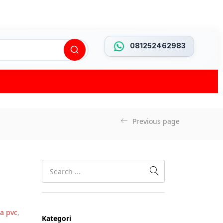
081252462983
Previous page
a pvc
,
Kategori