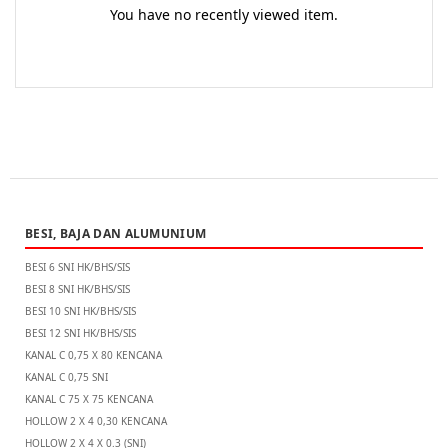
You have no recently viewed item.
BESI, BAJA DAN ALUMUNIUM
BESI 6 SNI HK/BHS/SIS
BESI 8 SNI HK/BHS/SIS
BESI 10 SNI HK/BHS/SIS
BESI 12 SNI HK/BHS/SIS
KANAL C 0,75 X 80 KENCANA
KANAL C 0,75 SNI
KANAL C 75 X 75 KENCANA
HOLLOW 2 X 4 0,30 KENCANA
HOLLOW 2 X 4 X 0.3 (SNI)