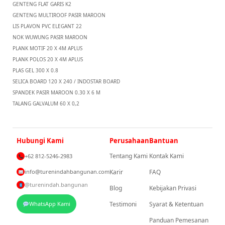
GENTENG FLAT GARIS K2
GENTENG MULTIROOF PASIR MAROON
LIS PLAVON PVC ELEGANT 22
NOK WUWUNG PASIR MAROON
PLANK MOTIF 20 X 4M APLUS
PLANK POLOS 20 X 4M APLUS
PLAS GEL 300 X 0.8
SELICA BOARD 120 X 240 / INDOSTAR BOARD
SPANDEK PASIR MAROON 0.30 X 6 M
TALANG GALVALUM 60 X 0,2
Hubungi Kami
Perusahaan
Bantuan
Tentang Kami
Kontak Kami
+62 812-5246-2983
info@turenindahbangunan.com
Karir
FAQ
@turenindah.bangunan
Blog
Kebijakan Privasi
WhatsApp Kami
Testimoni
Syarat & Ketentuan
Panduan Pemesanan