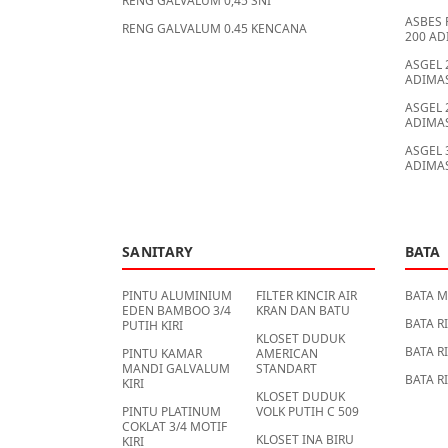
RENG GALVALUM 0,45 SNI
ASBES 
RENG GALVALUM 0.45 KENCANA
200 AD
ASGEL 
ADIMA
ASGEL 
ADIMA
ASGEL 
ADIMA
SANITARY
BATA
PINTU ALUMINIUM
FILTER KINCIR AIR
BATA 
EDEN BAMBOO 3/4
KRAN DAN BATU
BATA R
PUTIH KIRI
KLOSET DUDUK
BATA R
PINTU KAMAR
AMERICAN
MANDI GALVALUM
STANDART
BATA R
KIRI
KLOSET DUDUK
PINTU PLATINUM
VOLK PUTIH C 509
COKLAT 3/4 MOTIF
KLOSET INA BIRU
KIRI