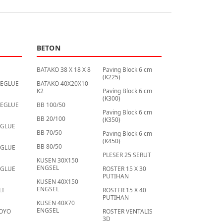
BETON
BATAKO 38 X 18 X 8
Paving Block 6 cm
(K225)
UEGLUE
BATAKO 40X20X10
K2
Paving Block 6 cm
(K300)
UEGLUE
BB 100/50
Paving Block 6 cm
BB 20/100
(K350)
UGLUE
BB 70/50
Paving Block 6 cm
(K450)
BB 80/50
UGLUE
PLESER 25 SERUT
KUSEN 30X150
ENGSEL
UGLUE
ROSTER 15 X 30
PUTIHAN
KUSEN 40X150
ENGSEL
LI
ROSTER 15 X 40
PUTIHAN
KUSEN 40X70
ENGSEL
BOYO
ROSTER VENTALIS
3D