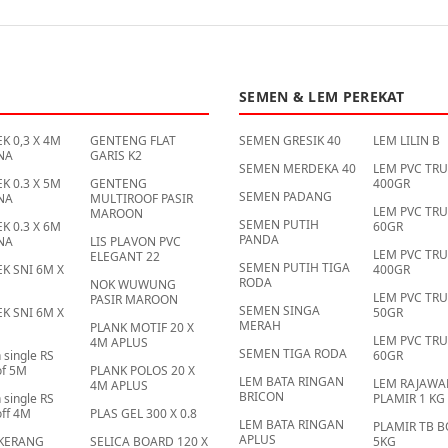
SEMEN & LEM PEREKAT
K 0,3 X 4M
GENTENG FLAT
SEMEN GRESIK 40
LEM LILIN B
NA
GARIS K2
SEMEN MERDEKA 40
LEM PVC TR
K 0.3 X 5M
GENTENG
400GR
SEMEN PADANG
NA
MULTIROOF PASIR
LEM PVC TR
MAROON
SEMEN PUTIH
K 0.3 X 6M
60GR
PANDA
NA
LIS PLAVON PVC
LEM PVC TR
ELEGANT 22
SEMEN PUTIH TIGA
K SNI 6M X
400GR
RODA
NOK WUWUNG
LEM PVC TR
PASIR MAROON
SEMEN SINGA
K SNI 6M X
50GR
MERAH
PLANK MOTIF 20 X
LEM PVC TR
4M APLUS
SEMEN TIGA RODA
 single RS
60GR
of 5M
PLANK POLOS 20 X
LEM BATA RINGAN
LEM RAJAWA
4M APLUS
BRICON
 single RS
PLAMIR 1 KG
off 4M
PLAS GEL 300 X 0.8
LEM BATA RINGAN
PLAMIR TB 
APLUS
KERANG
SELICA BOARD 120 X
5KG