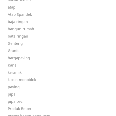
atap
Atap Spandek
baja ringan
bangun rumah
bata ringan
Genteng
Granit
hargapaving
Kanal
keramik
kloset monoblok
paving
pipa
pipa pvc
Produk Beton
promo bahan bangunan