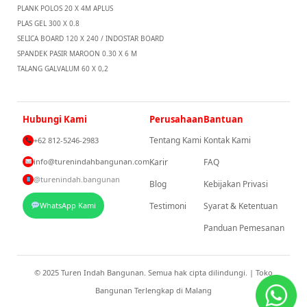
PLANK POLOS 20 X 4M APLUS
PLAS GEL 300 X 0.8
SELICA BOARD 120 X 240 / INDOSTAR BOARD
SPANDEK PASIR MAROON 0.30 X 6 M
TALANG GALVALUM 60 X 0,2
Hubungi Kami
Perusahaan
Bantuan
Tentang Kami
Kontak Kami
+62 812-5246-2983
info@turenindahbangunan.com
Karir
FAQ
@turenindah.bangunan
Blog
Kebijakan Privasi
WhatsApp Kami
Testimoni
Syarat & Ketentuan
Panduan Pemesanan
© 2025 Turen Indah Bangunan. Semua hak cipta dilindungi. | Toko
Bangunan Terlengkap di Malang