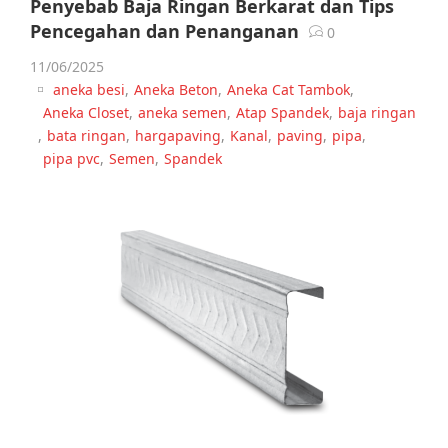
Penyebab Baja Ringan Berkarat dan Tips
Pencegahan dan Penanganan
0
11/06/2025
aneka besi
,
Aneka Beton
,
Aneka Cat Tambok
,
Aneka Closet
,
aneka semen
,
Atap Spandek
,
baja ringan
,
bata ringan
,
hargapaving
,
Kanal
,
paving
,
pipa
,
pipa pvc
,
Semen
,
Spandek