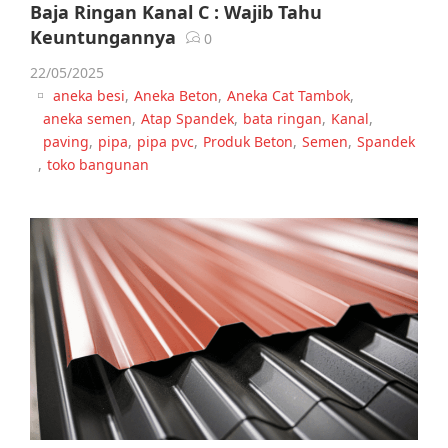
Baja Ringan Kanal C : Wajib Tahu
Keuntungannya
0
22/05/2025
aneka besi
,
Aneka Beton
,
Aneka Cat Tambok
,
aneka semen
,
Atap Spandek
,
bata ringan
,
Kanal
,
paving
,
pipa
,
pipa pvc
,
Produk Beton
,
Semen
,
Spandek
,
toko bangunan