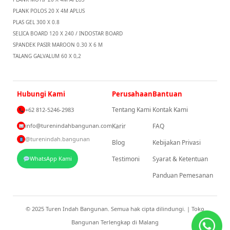
PLANK POLOS 20 X 4M APLUS
PLAS GEL 300 X 0.8
SELICA BOARD 120 X 240 / INDOSTAR BOARD
SPANDEK PASIR MAROON 0.30 X 6 M
TALANG GALVALUM 60 X 0,2
Hubungi Kami
Perusahaan
Bantuan
Tentang Kami
Kontak Kami
+62 812-5246-2983
info@turenindahbangunan.com
Karir
FAQ
@turenindah.bangunan
Blog
Kebijakan Privasi
WhatsApp Kami
Testimoni
Syarat & Ketentuan
Panduan Pemesanan
© 2025 Turen Indah Bangunan. Semua hak cipta dilindungi. | Toko
Bangunan Terlengkap di Malang