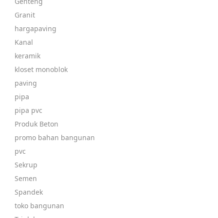
Genteng
Granit
hargapaving
Kanal
keramik
kloset monoblok
paving
pipa
pipa pvc
Produk Beton
promo bahan bangunan
pvc
Sekrup
Semen
Spandek
toko bangunan