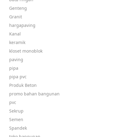
Genteng
Granit
hargapaving
Kanal
keramik
kloset monoblok
paving
pipa
pipa pvc
Produk Beton
promo bahan bangunan
pvc
Sekrup
Semen
Spandek
toko bangunan