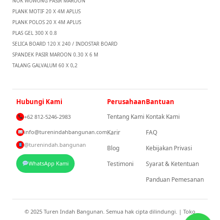
NOK WUWUNG PASIR MAROON
PLANK MOTIF 20 X 4M APLUS
PLANK POLOS 20 X 4M APLUS
PLAS GEL 300 X 0.8
SELICA BOARD 120 X 240 / INDOSTAR BOARD
SPANDEK PASIR MAROON 0.30 X 6 M
TALANG GALVALUM 60 X 0,2
Hubungi Kami
Perusahaan
Bantuan
Tentang Kami
Kontak Kami
+62 812-5246-2983
info@turenindahbangunan.com
Karir
FAQ
@turenindah.bangunan
Blog
Kebijakan Privasi
WhatsApp Kami
Testimoni
Syarat & Ketentuan
Panduan Pemesanan
© 2025 Turen Indah Bangunan. Semua hak cipta dilindungi. | Toko