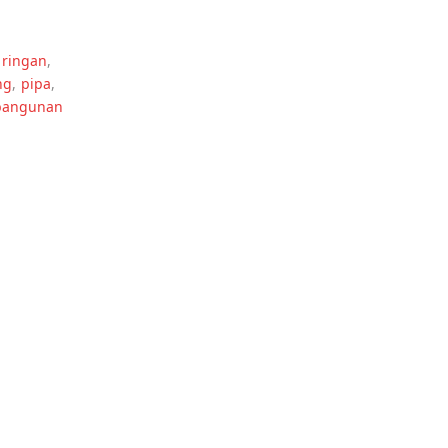
 ringan
,
ng
,
pipa
,
 bangunan