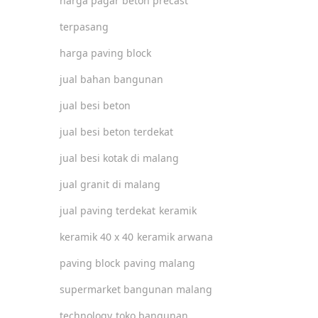
harga pagar beton precast
terpasang
harga paving block
jual bahan bangunan
jual besi beton
jual besi beton terdekat
jual besi kotak di malang
jual granit di malang
jual paving terdekat
keramik
keramik 40 x 40
keramik arwana
paving block
paving malang
supermarket bangunan malang
technology
toko bangunan