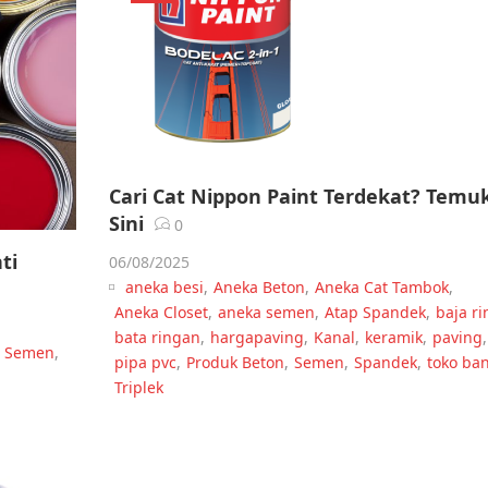
Cari Cat Nippon Paint Terdekat? Temu
Sini
0
ti
06/08/2025
aneka besi
,
Aneka Beton
,
Aneka Cat Tambok
,
Aneka Closet
,
aneka semen
,
Atap Spandek
,
baja r
bata ringan
,
hargapaving
,
Kanal
,
keramik
,
paving
,
Semen
,
pipa pvc
,
Produk Beton
,
Semen
,
Spandek
,
toko ba
Triplek