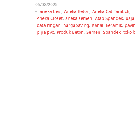
05/08/2025
aneka besi
,
Aneka Beton
,
Aneka Cat Tambok
,
Aneka Closet
,
aneka semen
,
Atap Spandek
,
baja
bata ringan
,
hargapaving
,
Kanal
,
keramik
,
pavi
pipa pvc
,
Produk Beton
,
Semen
,
Spandek
,
toko