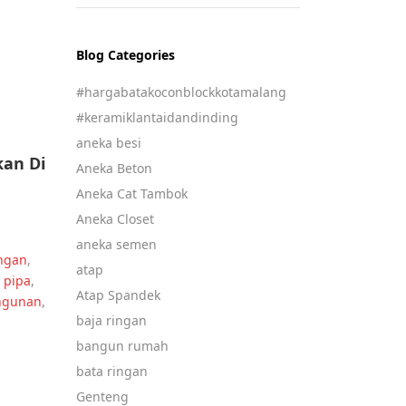
Blog Categories
#hargabatakoconblockkotamalang
#keramiklantaidandinding
aneka besi
kan Di
Aneka Beton
Aneka Cat Tambok
Aneka Closet
aneka semen
ingan
,
atap
pipa
,
Atap Spandek
ngunan
,
baja ringan
bangun rumah
bata ringan
Genteng