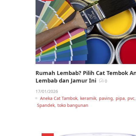
Rumah Lembab? Pilih Cat Tembok An
Lembab dan Jamur Ini
0
17/01/2026
Aneka Cat Tambok
,
keramik
,
paving
,
pipa
,
pvc
,
Spandek
,
toko bangunan