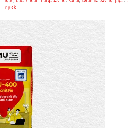
 ringan
,
bata ringan
,
hargapaving
,
Kanal
,
keramik
,
paving
,
pipa
,
n
,
Triplek