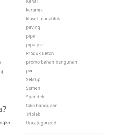
Kanal
keramik
kloset monoblok
paving
pipa
pipa pvc
Produk Beton
h
promo bahan bangunan
pvc
it.
Sekrup
Semen
Spandek
toko bangunan
a?
Triplek
angka
Uncategorized