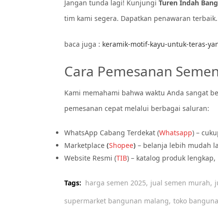
Jangan tunda lagi! Kunjungi
Turen Indah Ban
tim kami segera. Dapatkan penawaran terbaik
baca juga :
keramik-motif-kayu-untuk-teras-yan
Cara Pemesanan Semen
Kami memahami bahwa waktu Anda sangat ber
pemesanan cepat melalui berbagai saluran:
WhatsApp Cabang Terdekat (
Whatsapp
) – cuk
Marketplace
(
Shopee
)
– belanja lebih mudah 
Website Resmi (
TIB
) – katalog produk lengkap,
Tags:
harga semen 2025,
jual semen murah,
j
supermarket bangunan malang,
toko banguna