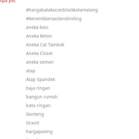
pipa pvc
#hargabatakoconblockkotamalang
#keramiklantaidandinding
aneka besi
Aneka Beton
Aneka Cat Tambok
Aneka Closet
aneka semen
atap
Atap Spandek
baja ringan
bangun rumah
bata ringan
Genteng
Granit
hargapaving