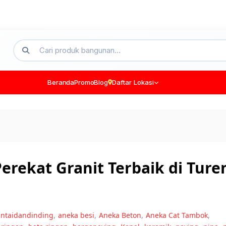
Beranda
Promo
Blog
Daftar Lokasi
rekat Granit Terbaik di Ture
antaidandinding
,
aneka besi
,
Aneka Beton
,
Aneka Cat Tambok
,