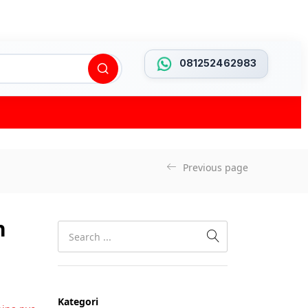
081252462983
Previous page
n
Kategori