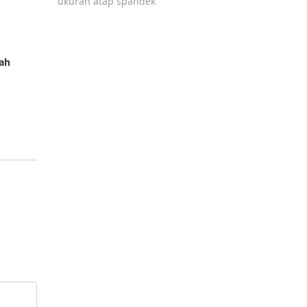
ukuran atap spandek
ah
Ini Pilihan Keramik Kamar Mandi untuk
Hunian Modern!! Temukan Pilihan Leng
Disini
0
01/06/2026