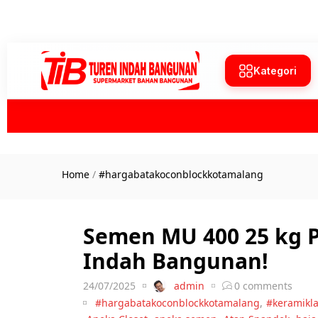
Kategori
Home
/
#hargabatakoconblockkotamalang
Semen MU 400 25 kg Pe
Indah Bangunan!
24/07/2025
admin
0
comments
#hargabatakoconblockkotamalang
,
#keramikl