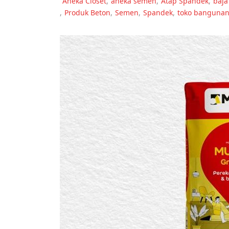
Aneka Closet
,
aneka semen
,
Atap Spandek
,
baja
,
Produk Beton
,
Semen
,
Spandek
,
toko banguna