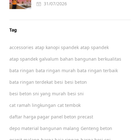
31/07/2026
Tag
accessories
atap kanopi spandek
atap spandek
atap spandek galvalum
bahan bangunan berkualitas
bata ringan
bata ringan murah
bata ringan terbaik
bata ringan terdekat
besi
besi beton
besi beton sni yang murah
besi sni
cat ramah lingkungan
cat tembok
daftar harga pagar panel beton precast
depo material bangunan malang
Genteng beton
granit malang
harga baja ringan
harga besi sni