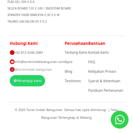
PLAS GEL 300 X 0.8
SELICA BOARD 120 X 240 / INDOSTAR BOARD
SPANDEK PASIR MAROON 0.30 X 6 M
TALANG GALVALUM 60 X 0,2
Hubungi Kami
Perusahaan
Bantuan
Tentang Kami
Kontak Kami
+62 812-5246-2983
info@turenindahbangunan.com
Karir
FAQ
@turenindah.bangunan
Blog
Kebijakan Privasi
WhatsApp Kami
Testimoni
Syarat & Ketentuan
Panduan Pemesanan
© 2025 Turen Indah Bangunan. Semua hak cipta dilindungi. | Toko
Bangunan Terlengkap di Malang