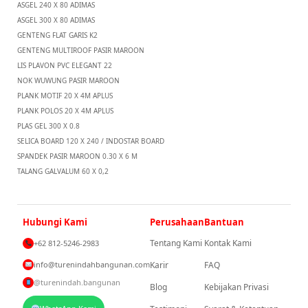
ASGEL 240 X 80 ADIMAS
ASGEL 300 X 80 ADIMAS
GENTENG FLAT GARIS K2
GENTENG MULTIROOF PASIR MAROON
LIS PLAVON PVC ELEGANT 22
NOK WUWUNG PASIR MAROON
PLANK MOTIF 20 X 4M APLUS
PLANK POLOS 20 X 4M APLUS
PLAS GEL 300 X 0.8
SELICA BOARD 120 X 240 / INDOSTAR BOARD
SPANDEK PASIR MAROON 0.30 X 6 M
TALANG GALVALUM 60 X 0,2
Hubungi Kami
Perusahaan
Bantuan
Tentang Kami
Kontak Kami
+62 812-5246-2983
info@turenindahbangunan.com
Karir
FAQ
@turenindah.bangunan
Blog
Kebijakan Privasi