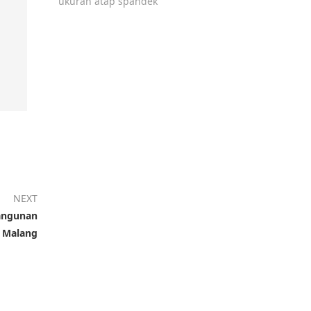
ukuran atap spandek
NEXT
Bangunan
Malang