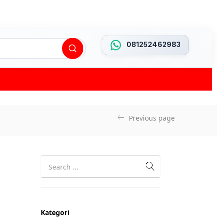
081252462983
Previous page
Kategori