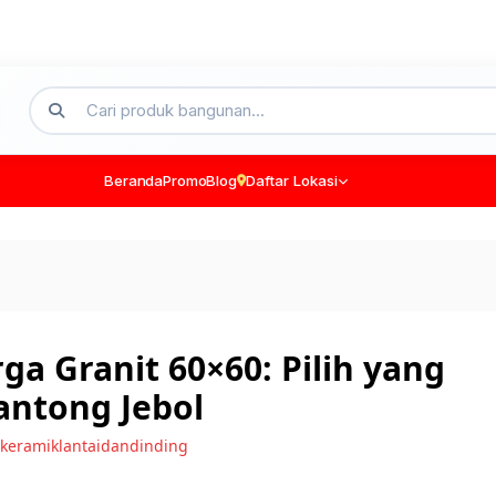
Beranda
Promo
Blog
Daftar Lokasi
a Granit 60×60: Pilih yang
antong Jebol
keramiklantaidandinding