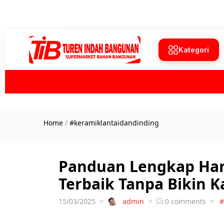
Kategori
Home
/
#keramiklantaidandinding
Panduan Lengkap Harg
Terbaik Tanpa Bikin K
15/03/2025
admin
0
comments
#