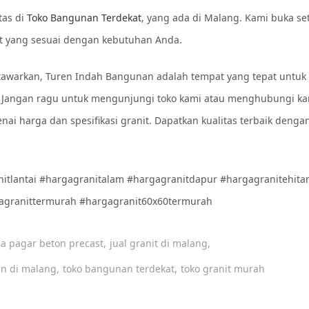
tas di
Toko Bangunan Terdekat
, yang ada di Malang. Kami buka se
 yang sesuai dengan kebutuhan Anda.
itawarkan, Turen Indah Bangunan adalah tempat yang tepat untuk
Jangan ragu untuk mengunjungi toko kami atau menghubungi ka
enai harga dan spesifikasi granit. Dapatkan kualitas terbaik denga
nitlantai #hargagranitalam #hargagranitdapur #hargagranitehit
agranittermurah #hargagranit60x60termurah
a pagar beton precast,
jual granit di malang,
n di malang,
toko bangunan terdekat,
toko granit murah