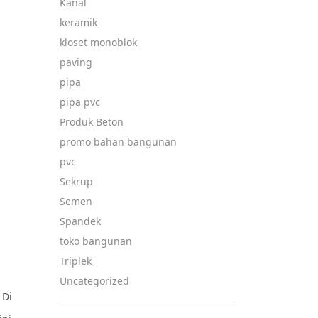
Kanal
keramik
kloset monoblok
paving
pipa
pipa pvc
Produk Beton
promo bahan bangunan
pvc
Sekrup
Semen
Spandek
toko bangunan
Triplek
Uncategorized
 Di