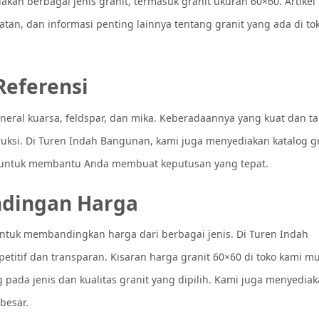
an berbagai jenis granit, termasuk granit ukuran 60×60. Artikel 
tan, dan informasi penting lainnya tentang granit yang ada di to
eferensi
ineral kuarsa, feldspar, dan mika. Keberadaannya yang kuat dan t
ruksi. Di Turen Indah Bangunan, kami juga menyediakan katalog g
s untuk membantu Anda membuat keputusan yang tepat.
ndingan Harga
untuk membandingkan harga dari berbagai jenis. Di Turen Indah
tif dan transparan. Kisaran harga granit 60×60 di toko kami mu
g pada jenis dan kualitas granit yang dipilih. Kami juga menyedia
besar.