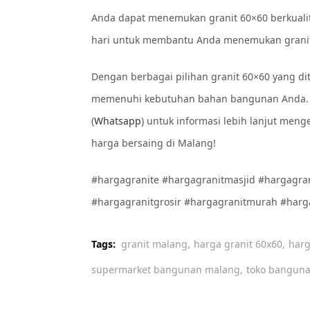
Anda dapat menemukan granit 60×60 berkuali
hari untuk membantu Anda menemukan granit
Dengan berbagai pilihan granit 60×60 yang d
memenuhi kebutuhan bahan bangunan Anda. 
(
Whatsapp
) untuk informasi lebih lanjut meng
harga bersaing di Malang!
#hargagranite #hargagranitmasjid #hargagra
#hargagranitgrosir #hargagranitmurah #harg
Tags:
granit malang,
harga granit 60x60,
harg
supermarket bangunan malang,
toko banguna